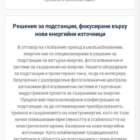
Решения за подстанции, фокусирани върху
нови енергийни източници
В отговор на глобалния преход към възобновяема
енергия ние се специализираме в решения за
подстанции за вятърна енергия, фотогалванични и
системи за съхранение на енергия. Нашето оборудване
за подстанции е проектирано така, че да се интегрира
безупречно с разпределени фотогалванични централи,
автономни фотогалванични системи и търговски/
индустриални проекти за съхранение на енергия.
Предлагаме персонализирани конфигурации на
подстанции, за да оптимизираме преобразуването,
преноса и съхранението на електроенергия, като по този
начин повишаваме ефективността и стабилността на
електрическите мрежи, базирани на нови енергийни
източници. Като комбинираме традиционната
експертиза в областта на подстанциите с технологиите