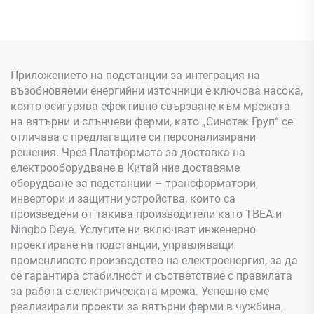
Приложението на подстанции за интеграция на
възобновяеми енергийни източници е ключова насока,
която осигурява ефективно свързване към мрежата
на вятърни и слънчеви ферми, като „Синотек Груп“ се
отличава с предлагащите си персонализирани
решения. Чрез Платформата за доставка на
електрооборудване в Китай ние доставяме
оборудване за подстанции – трансформатори,
инвертори и защитни устройства, които са
произведени от такива производители като TBEA и
Ningbo Deye. Услугите ни включват инженерно
проектиране на подстанции, управляващи
променливото производство на електроенергия, за да
се гарантира стабилност и съответствие с правилата
за работа с електрическата мрежа. Успешно сме
реализирали проекти за вятърни ферми в чужбина,