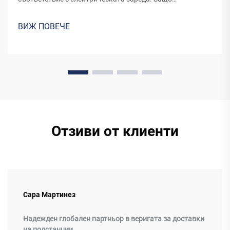
правилното съответствие предотвратява системни
събития. Правилното съответствие между капацитета
ВИЖ ПОВЕЧЕ
на трансформаторите и електрическите зареди е
необходимо за гарантиране на надеждността и
ефективността на системата. Когато...
Отзиви от клиенти
Сара Мартинез
Надежден глобален партньор в веригата за доставки
на подстанции