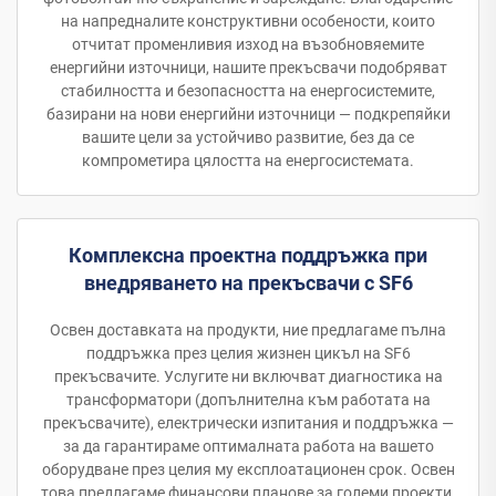
на напредналите конструктивни особености, които
отчитат променливия изход на възобновяемите
енергийни източници, нашите прекъсвачи подобряват
стабилността и безопасността на енергосистемите,
базирани на нови енергийни източници — подкрепяйки
вашите цели за устойчиво развитие, без да се
компрометира цялостта на енергосистемата.
Комплексна проектна поддръжка при
внедряването на прекъсвачи с SF6
Освен доставката на продукти, ние предлагаме пълна
поддръжка през целия жизнен цикъл на SF6
прекъсвачите. Услугите ни включват диагностика на
трансформатори (допълнителна към работата на
прекъсвачите), електрически изпитания и поддръжка —
за да гарантираме оптималната работа на вашето
оборудване през целия му експлоатационен срок. Освен
това предлагаме финансови планове за големи проекти,