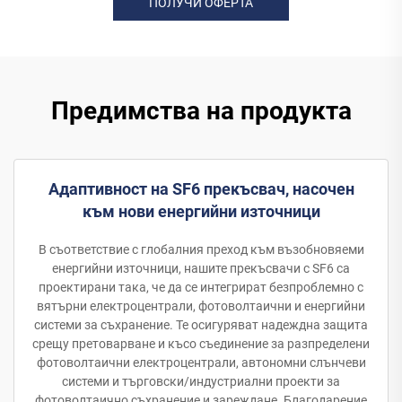
ПОЛУЧИ ОФЕРТА
Предимства на продукта
Адаптивност на SF6 прекъсвач, насочен
към нови енергийни източници
В съответствие с глобалния преход към възобновяеми
енергийни източници, нашите прекъсвачи с SF6 са
проектирани така, че да се интегрират безпроблемно с
вятърни електроцентрали, фотоволтаични и енергийни
системи за съхранение. Те осигуряват надеждна защита
срещу претоварване и късо съединение за разпределени
фотоволтаични електроцентрали, автономни слънчеви
системи и търговски/индустриални проекти за
фотоволтаично съхранение и зареждане. Благодарение