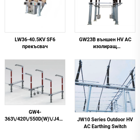
LW36-40.5KV SF6
GW23B външен HV AC
прекъсвач
изолиращ
превключвател
GW4-
363\/420\/550D(W)\/J4000-
JW10 Series Outdoor HV
63 външен HV AC
AC Earthing Switch
прекъсвач