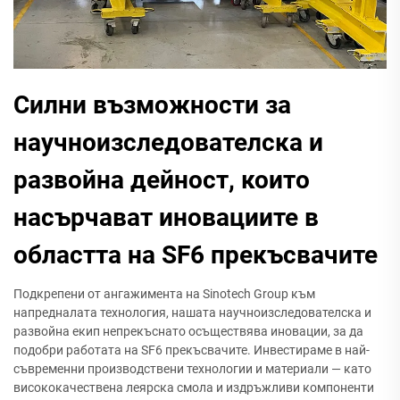
Силни възможности за
научноизследователска и
развойна дейност, които
насърчават иновациите в
областта на SF6 прекъсвачите
Подкрепени от ангажимента на Sinotech Group към
напредналата технология, нашата научноизследователска и
развойна екип непрекъснато осъществява иновации, за да
подобри работата на SF6 прекъсвачите. Инвестираме в най-
съвременни производствени технологии и материали — като
висококачествена леярска смола и издръжливи компоненти