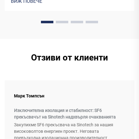
ВИЖ ПОВЕЧЕ
поставени навън в крайбрежни райони или
индустриални зони, изпитват значително по-бързо
износване и повреди...
Отзиви от клиенти
Марк Томпсън
Изключителна изолация и стабилност: SF6
прекъсвачът на Sinotech надхвърля очакванията
Закупихме SF6 прекъсвача на Sinotech за нашия
високоволтов енергиен проект. Неговата
превъзходна изолационна производителност