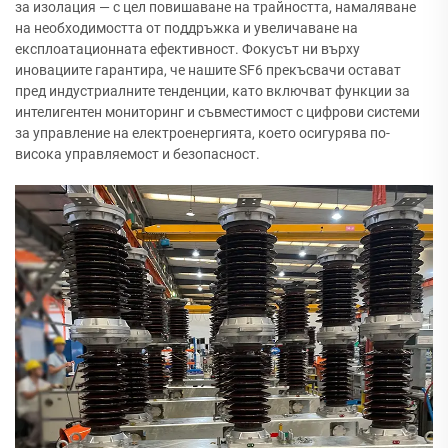
за изолация — с цел повишаване на трайността, намаляване
на необходимостта от поддръжка и увеличаване на
експлоатационната ефективност. Фокусът ни върху
иновациите гарантира, че нашите SF6 прекъсвачи остават
пред индустриалните тенденции, като включват функции за
интелигентен мониторинг и съвместимост с цифрови системи
за управление на електроенергията, което осигурява по-
висока управляемост и безопасност.