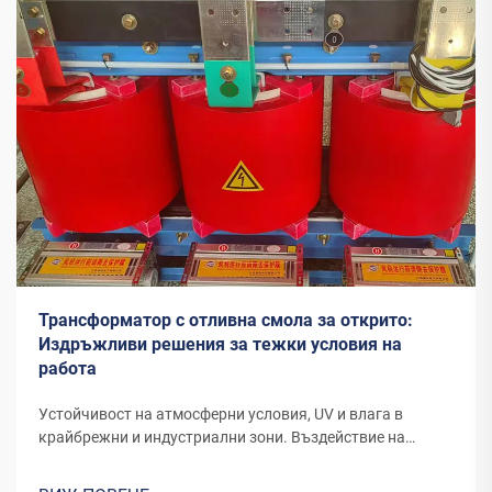
Трансформатор с отливна смола за открито:
Издръжливи решения за тежки условия на
работа
Устойчивост на атмосферни условия, UV и влага в
крайбрежни и индустриални зони. Въздействие на
ултравиолетовите лъчи и дългосрочното разрушаване
на полимери на слънце и влажност. Трансформаторите,