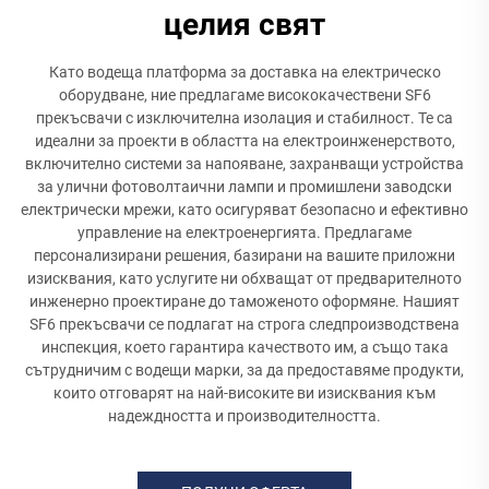
целия свят
Като водеща платформа за доставка на електрическо
оборудване, ние предлагаме висококачествени SF6
прекъсвачи с изключителна изолация и стабилност. Те са
идеални за проекти в областта на електроинженерството,
включително системи за напояване, захранващи устройства
за улични фотоволтаични лампи и промишлени заводски
електрически мрежи, като осигуряват безопасно и ефективно
управление на електроенергията. Предлагаме
персонализирани решения, базирани на вашите приложни
изисквания, като услугите ни обхващат от предварителното
инженерно проектиране до таможеното оформяне. Нашият
SF6 прекъсвачи се подлагат на строга следпроизводствена
инспекция, което гарантира качеството им, а също така
сътрудничим с водещи марки, за да предоставяме продукти,
които отговарят на най-високите ви изисквания към
надеждността и производителността.