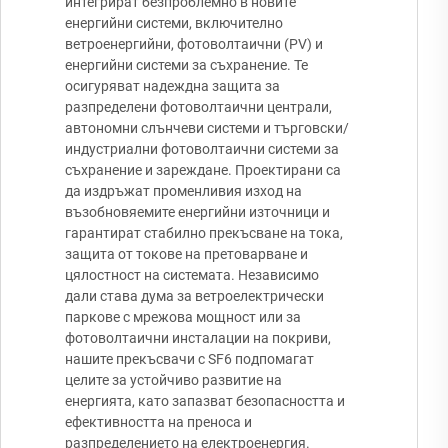
интегрират безпроблемно в новите
енергийни системи, включително
ветроенергийни, фотоволтаични (PV) и
енергийни системи за съхранение. Те
осигуряват надеждна защита за
разпределени фотоволтаични централи,
автономни слънчеви системи и търговски/
индустриални фотоволтаични системи за
съхранение и зареждане. Проектирани са
да издръжат променливия изход на
възобновяемите енергийни източници и
гарантират стабилно прекъсване на тока,
защита от токове на претоварване и
цялостност на системата. Независимо
дали става дума за ветроелектрически
паркове с мрежова мощност или за
фотоволтаични инсталации на покриви,
нашите прекъсвачи с SF6 подпомагат
целите за устойчиво развитие на
енергията, като запазват безопасността и
ефективността на преноса и
разпределението на електроенергия.