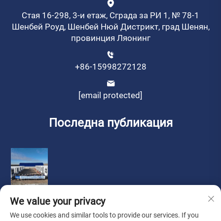
Стая 16-298, 3-и етаж, Сграда за РИ 1, № 78-1
Шенбей Роуд, Шенбей Нюй Дистрикт, град Шенян,
провинция Ляонинг
+86-15998272128
[email protected]
Последна публикация
We value your privacy
We use cookies and similar tools to provide our services. If you