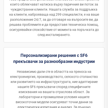
които облекчават натиска върху паричния ви поток за
чуждестранни клиенти. Нашата служба за поддръжка
на клиенти, наброяваща над 299 специалисти, е на ваше
разположение 24/7, за да отговаря на въпросите ви, да
решава проблемите и да предоставя техническа помощ,
осигурявайки спокойствие от момента на поръчката до
след инсталирането.
Персонализирани решения с SF6
прекъсвачи за разнообразни индустрии
Независимо дали сте в областта на преноса на
електроенергия, производството, селското стопанство
или развитието на инфраструктурата, ние адаптираме
нашите SF6 прекъсвачи според специфичните
изисквания на вашата отраслова област. За
лабораторни и промишлени условия нашите
високоточни модели осигуряват точни данни за
електрически изпитания и анализ. За външно