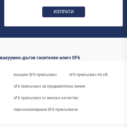
ИЗПРАТИ
вакуумно-дъгов гасителен ключ SF6
външен SF6 прекъсвач
sF6 прекъсвач 66 кВ
sF6 прекъсвач за предавателна линия
sF6 прекъсвач от високо качество
персонализирани SF6 прекъсвачи