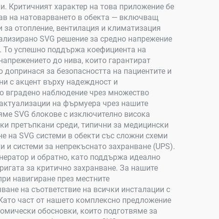
и. Критичният характер на това приложение бе
тав на натоварването в обекта — включващ
 за отопление, вентилация и климатизация
ализирано SVG решение за средно напрежение
. То успешно поддържа коефициента на
напрежението до нива, които гарантират
 допринася за безопасността на пациентите и
ни с акцент върху надеждност и
сно вградено наблюдение чрез множество
 актуализации на фърмуера чрез нашите
вяме SVG блокове с изключително висока
ски претъпкани среди, типични за медицински
е на SVG системи в обекти със сложни схеми
и и системи за непрекъснато захранване (UPS).
нератор и обратно, като поддържа идеално
ригата за критично захранване. За нашите
при навигиране през местните
ване на съответствие на всички инсталации с
 Като част от нашето комплексно предложениe
номически обосновки, които подготвяме за