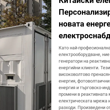
Китайски еле
Персонализир
новата енерг
електроснаб
Като най-професионална
електрооборудване, ние
генератори на реактивн
енергийни клиенти. Тези
високоволтово пренасян
енергия, фотоволтаични 
енергия и търговско-инд
промени в реактивната 
електрическата мрежа 
разходи. Произведени о