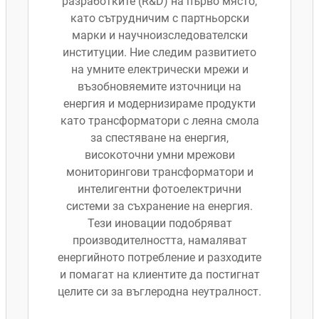
разработките (R&D) на първо място,
като сътрудничим с партньорски
марки и научноизследователски
институции. Ние следим развитието
на умните електрически мрежи и
възобновяемите източници на
енергия и модернизираме продукти
като трансформатори с леяна смола
за спестяване на енергия,
високоточни умни мрежови
мониторингови трансформатори и
интелигентни фотоелектрични
системи за съхранение на енергия.
Тези иновации подобряват
производителността, намаляват
енергийното потребление и разходите
и помагат на клиентите да постигнат
целите си за въглеродна неутралност.