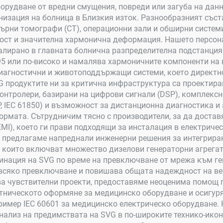
рудване от вредни смущения, повреди или загуба на данн
рнизация на болница в Близкия изток. Разнообразният със
ърни томографи (CT), операционни зали и обширни системи
ност и значителна хармонична деформация. Нашето персон
алирано в главната болнична разпределителна подстанция
95 или по-високо и намалява хармоничните компоненти на 
диагностични и животоподдържащи системи, което директно
 продуктите ни за критична инфраструктура са проектира
контролери, базирани на цифрови сигнали (DSP), комплек
, IEC 61850) и възможност за дистанционна диагностика и
ормата. Сътрудничим тясно с производители, за да доста
I), което ги прави подходящи за инсталация в електриче
а предлагаме напреднали инженерни решения за интегриран
, които включват множество дизелови генераторни агрегат
нация на SVG по време на превключване от мрежа към ге
 всяко превключване и повишава общата надеждност на ве
ва чувствителни проекти, предоставяме неоценима помощ 
тническото оформяне за медицинско оборудване и осигуря
ример IEC 60601 за медицинско електрическо оборудване.
нализ на предимствата на SVG в по-широките технико-ико