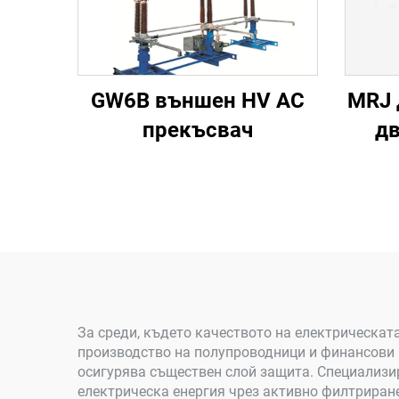
GW6B външен HV AC
MRJ 
прекъсвач
дв
За среди, където качеството на електрическат
производство на полупроводници и финансови 
осигурява съществен слой защита. Специализир
електрическа енергия чрез активно филтриране