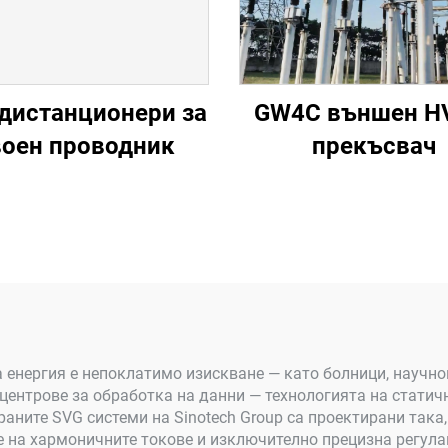
дистанционери за
GW4C външен H
оен проводник
прекъсвач
а енергия е непоклатимо изискване — като болници, научно
центрове за обработка на данни — технологията на статич
аните SVG системи на Sinotech Group са проектирани така,
 на хармоничните токове и изключително прецизна регулац