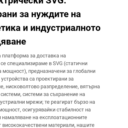
ктрически SVG:
ани за нуждите на
етика и индустриалното
дяване
 платформа за доставка на
 се специализираме в SVG (статични
а мощност), предназначени за глобални
 устройства са проектирани за
е, нисковолтово разпределение, вятърна
системи, системи за съхранение на
устриални мрежи; те реагират бързо на
мощност, осигурявайки стабилност на
и намаляване на експлоатационните
т висококачествени материали, нашите