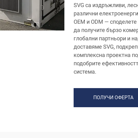
SVG са издръжливи, лес
различни електроенерги
OEM и ODM — споделете 
да получите бързо коме
глобални партньори и н
доставяме SVG, подкреп
комплексна проектна по
подобрите ефективностт
система.
ПОЛУЧИ ОФЕРТА