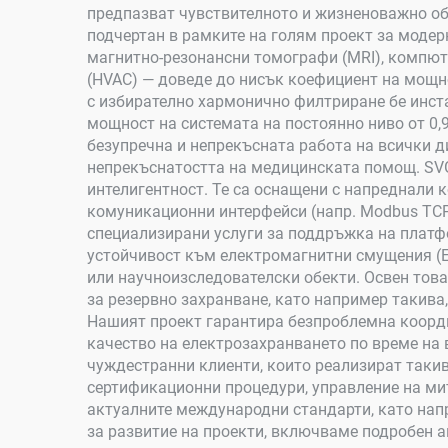
предпазват чувствителното и жизненоважно обо
подчертан в рамките на голям проект за моде
магнитно-резонансни томографи (MRI), компют
(HVAC) — доведе до нисък коефициент на мощ
с избирателно хармонично филтриране бе инст
мощност на системата на постоянно ниво от 0,
безупречна и непрекъсната работа на всички 
непрекъснатостта на медицинската помощ. SVG
интелигентност. Те са оснащени с напреднали 
комуникационни интерфейси (напр. Modbus TCP
специализирани услуги за поддръжка на платф
устойчивост към електромагнитни смущения (EM
или научноизследователски обекти. Освен тов
за резервно захранване, като например такива
Нашият проект гарантира безпроблемна коорди
качество на електрозахранването по време на
чуждестранни клиенти, които реализират таки
сертификационни процедури, управление на ми
актуалните международни стандарти, като нап
за развитие на проекти, включваме подробен а