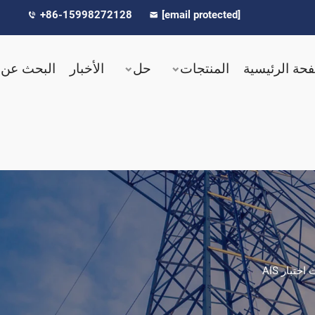
+86-15998272128
[email protected]
حة الرئيسية
المنتجات
حل
الأخبار
البحث عن 
ختبار AIS