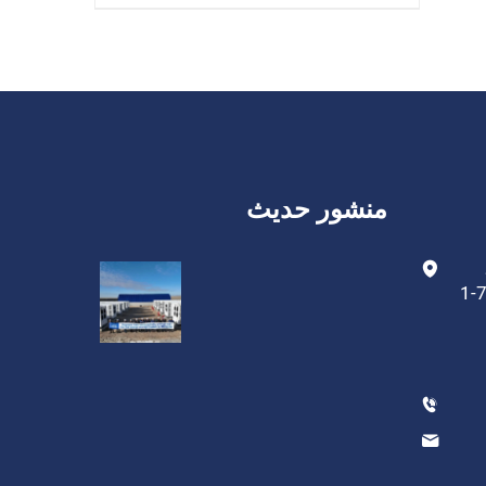
منشور حديث
مبنى البحث والتطوير 1، رقم 78-1