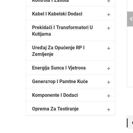
Kontrola I Zaštita
Kabel I Kabelski Dodaci
Prekidači I Transformatori U
Kutiјama
Uređaj Za Opućenje RP I
Zemljenje
Energija Sunca I Vjetrova
Generатор I Pamtne Kuće
Komponente I Dodaci
Oprema Za Testiranje