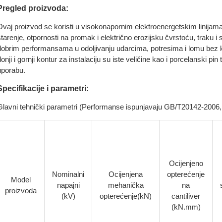
Pregled proizvoda:
Ovaj proizvod se koristi u visokonapornim elektroenergetskim linijama
starenje, otpornosti na promak i električno erozijsku čvrstoću, traku 
dobrim performansama u odoljivanju udarcima, potresima i lomu bez kru
donji i gornji kontur za instalaciju su iste veličine kao i porcelanski pi
uporabu.
Specifikacije i parametri:
Glavni tehnički parametri (Performanse ispunjavaju GB/T20142-2006
Ocijenjeno
Nominalni
Ocijenjena
opterećenje
Model
napajni
mehanička
na
proizvoda
(kV)
opterećenje(kN)
cantiliver
(kN.mm)