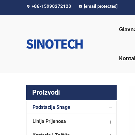
+86-15998272128
[email protected]
Glavn
Kontak
Proizvodi
Podstacija Snage
Linija Prijenosa