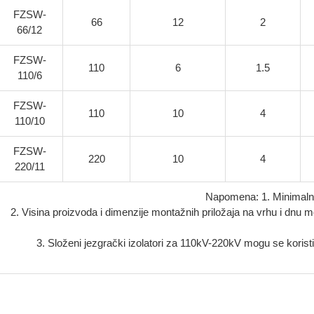
FZSW-
66
12
2
66/12
FZSW-
110
6
1.5
110/6
FZSW-
110
10
4
110/10
FZSW-
220
10
4
220/11
Napomena: 1. Minimalna
2. Visina proizvoda i dimenzije montažnih priložaja na vrhu i dnu m
3. Složeni jezgrački izolatori za 110kV-220kV mogu se koristi