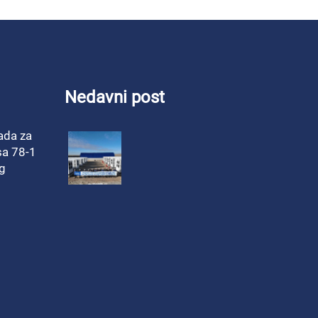
Nedavni post
ada za
esa 78-1
g