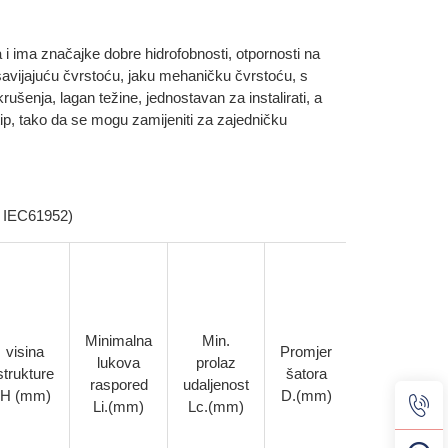
 i ima značajke dobre hidrofobnosti, otpornosti na
i savijajuću čvrstoću, jaku mehaničku čvrstoću, s
šenja, lagan težine, jednostavan za instalirati, a
n tip, tako da se mogu zamijeniti za zajedničku
, IEC61952)
Minimalna
Min.
Opterećenje
visina
Promjer
lukova
prolaz
bijesnim
strukture
šatora
raspored
udaljenost
impulsom
H (mm)
D.(mm)
Li.(mm)
Lc.(mm)
(vrh)(kV)