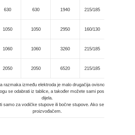
630
630
1940
215/185
325
1050
1050
2950
160/130
325
1060
1060
3260
215/185
450
2050
2050
6520
215/185
950
 razmaka između elektroda je malo drugačija ovisno o visini proizvo
ogu se odabrati iz tablice, a također možete sami poslati te podatke n
dijela.
ti samo za vodičke stupove ili bočne stupove. Ako se proizvodi korist
proizvođačem.