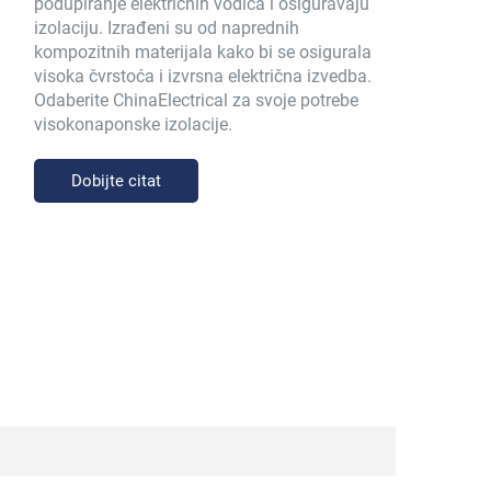
podupiranje električnih vodiča i osiguravaju
izolaciju. Izrađeni su od naprednih
kompozitnih materijala kako bi se osigurala
visoka čvrstoća i izvrsna električna izvedba.
Odaberite ChinaElectrical za svoje potrebe
visokonaponske izolacije.
Dobijte citat