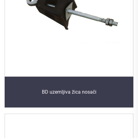
BD uzemljiva žica nosači