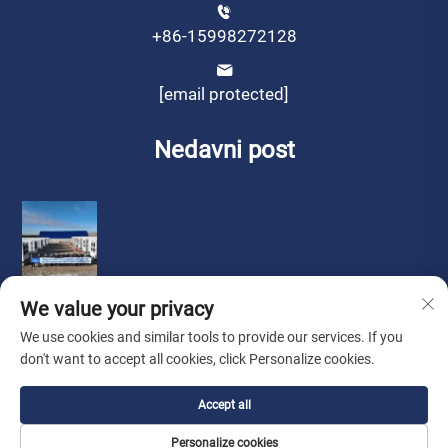
+86-15998272128
[email protected]
Nedavni post
We value your privacy
We use cookies and similar tools to provide our services. If you
don't want to accept all cookies, click Personalize cookies.
Autorska prava © by Liaoning Sinotech Group Co.,Ltd.
Politika
Accept all
privatnosti
Personalize cookies