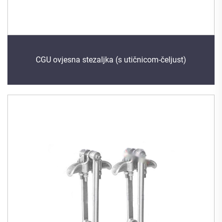
CGU ovjesna stezaljka (s utičnicom-čeljust)