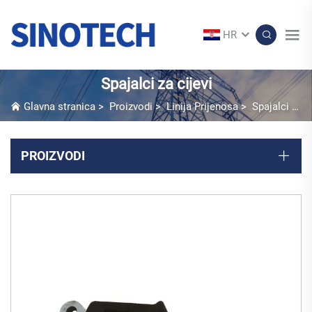
HR
Spajalci za cijevi
Glavna stranica
>
Proizvodi
>
Linija Prijenosa
>
Spajalci za cijevi
PROIZVODI