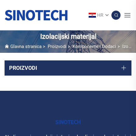
HR
Izolacijski materijal
Glavna stranica
>
Proizvodi
>
Komponente I Dodaci
>
Izolacijski materijal
PROIZVODI