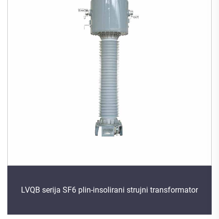
LVQB serija SF6 plin-insolirani strujni transformator