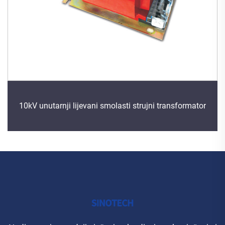
10kV unutarnji lijevani smolasti strujni transformator