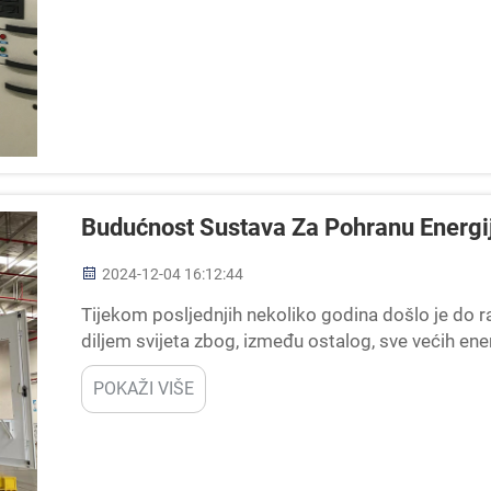
Budućnost Sustava Za Pohranu Energije
2024-12-04 16:12:44
Tijekom posljednjih nekoliko godina došlo je do r
diljem svijeta zbog, između ostalog, sve većih en
Energieeinspeichersysteme (EES) postali su sasta
POKAŽI VIŠE