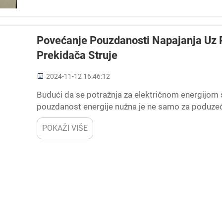
Povećanje Pouzdanosti Napajanja Uz
Prekidača Struje
2024-11-12 16:46:12
Budući da se potražnja za električnom energijom 
pouzdanost energije nužna je ne samo za poduzeć
tehnologije za izolaciju gasnih prekidača. Kako pre
POKAŽI VIŠE