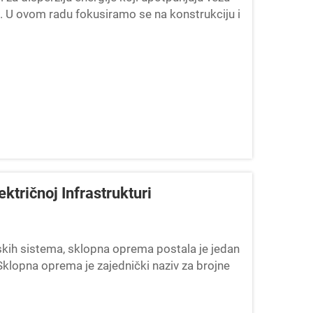
e. U ovom radu fokusiramo se na konstrukciju i
sformatora za...
ktričnoj Infrastrukturi
skih sistema, sklopna oprema postala je jedan
Sklopna oprema je zajednički naziv za brojne
hove kombin...