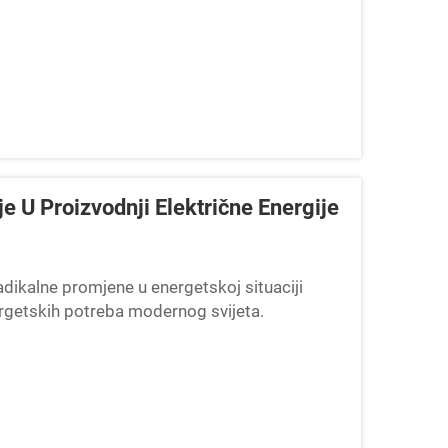
 U Proizvodnji Električne Energije
adikalne promjene u energetskoj situaciji
ergetskih potreba modernog svijeta.
vni korak u ovom prijenosu...