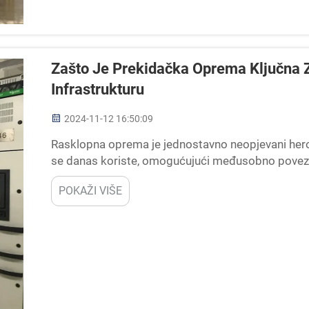
Zašto Je Prekidačka Oprema Ključna 
Infrastrukturu
2024-11-12 16:50:09
Rasklopna oprema je jednostavno neopjevani hero
se danas koriste, omogućujući međusobno poveziva
omogućio nesmetan protok električne energije od 
POKAŽI VIŠE