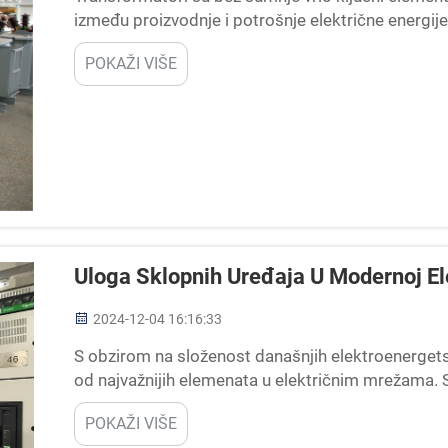
između proizvodnje i potrošnje električne energij
principe rada transformatora, kao i na značaj tran
POKAŽI VIŠE
Uloga Sklopnih Uređaja U Modernoj Ele
2024-12-04 16:16:33
S obzirom na složenost današnjih elektroenerget
od najvažnijih elemenata u električnim mrežama. 
prekidače, osigurače i automatske prekidače i nji
POKAŽI VIŠE