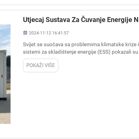
Utjecaj Sustava Za Čuvanje Energije N
2024-11-12 16:41:57
Svijet se suočava sa problemima klimatske krize 
sistemi za skladištenje energije (ESS) pokazali su 
'zelenoj' ekonomiji. U ovom blogu razmatraju se razl
POKAŽI VIŠE