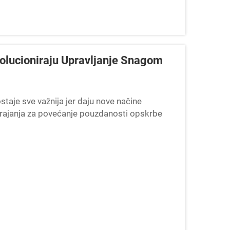
olucioniraju Upravljanje Snagom
staje sve važnija jer daju nove načine
trajanja za povećanje pouzdanosti opskrbe
 za održivost znače...