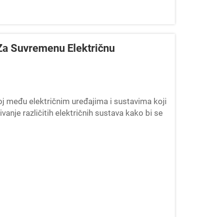
Za Suvremenu Električnu
j među električnim uređajima i sustavima koji
nje različitih električnih sustava kako bi se
proizvodnih stanica do krajnjeg...