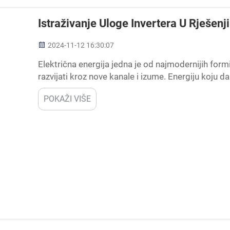
Istraživanje Uloge Invertera U Rješenj
2024-11-12 16:30:07
Električna energija jedna je od najmodernijih formi 
razvijati kroz nove kanale i izume. Energiju koju da
električnu energiju trebaju posebno oprem...
POKAŽI VIŠE