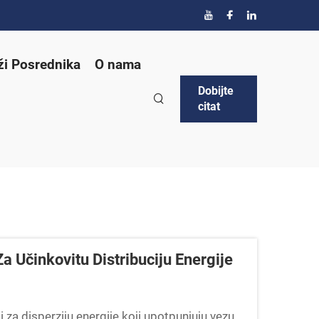
ži Posrednika
O nama
Dobijte
citat
 Učinkovitu Distribuciju Energije
 za disperziju energije koji upotpunjuju vezu