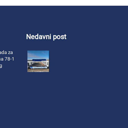
Nedavni post
ada za
esa 78-1
g