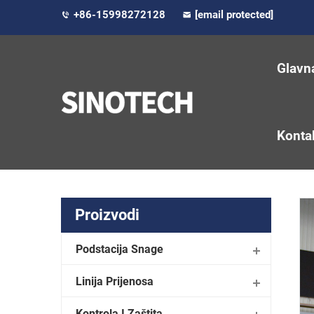
+86-15998272128
[email protected]
Glavn
Kontak
Proizvodi
Podstacija Snage
Linija Prijenosa
Kontrola I Zaštita