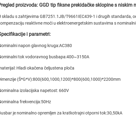
Pregled proizvoda: GGD tip fiksne prekidačke sklopine s niski
U skladu s zahtjevima GB7251.1JB/T9661IEC439-1 i drugih standarda, odgo
kompenzaciju reaktivne moći u elektroenergetskim sustavima s nominal
Specifikacije i parametri:
Nominalni napon glavnog kruga:AC380
Nominalni tok vodoravnog busbара:400~3150A
materijal: Hladi okačena čeljustena ploča
Dimenzije (Š*G*V):800(600,1000,1200)*800(600,1000)*2200mm
Nominalna izolacijska napetost: 660V
Nominalna frekvencija:50Hz
Busbar je nominalno opremljen za kratkotrajni otporni tok:30,50kA