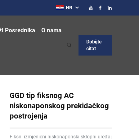
HR
ži Posrednika
O nama
Dobijte
citat
GGD tip fiksnog AC
niskonaponskog prekidačkog
postrojenja
Fiksni izmjenični niskonaponski sklopni uređaj