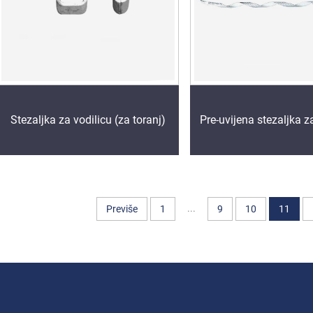
Stezaljka za vodilicu (za toranj)
Pre-uvijena stezaljka z
...
Previše
1
9
10
11