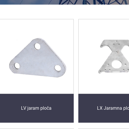
LV jaram ploča
LX Jaramna pl