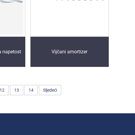
a napetost
Vijčani amortizer
12
13
14
Sljedeći