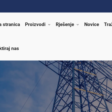
a stranica
Proizvodi
Rješenje
Novice
Tra
tiraj nas