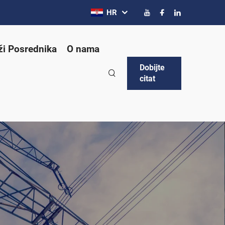
HR
ži Posrednika
O nama
Dobijte
citat