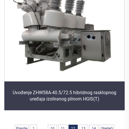
Uvođenje ZHW58A-40.5/72.5 hibridnog rasklopnog
uređaja izoliranog plinom HGIS(T)
...
Previše
1
10
11
12
13
14
Sljedeći