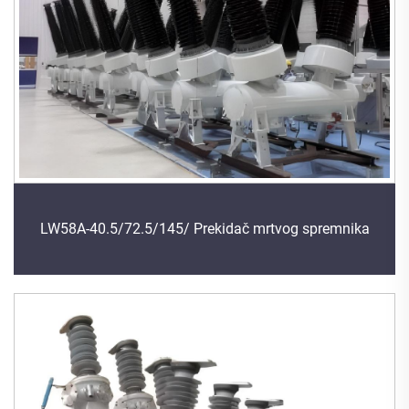
LW58A-40.5/72.5/145/ Prekidač mrtvog spremnika