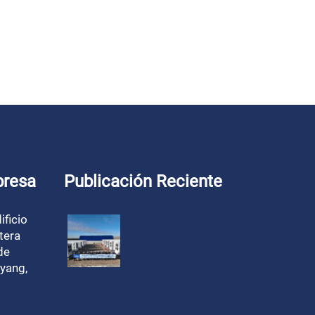
presa
Publicación Reciente
ificio
tera
de
yang,