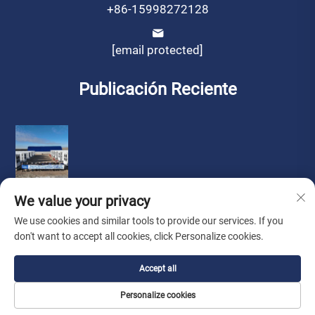
+86-15998272128
[email protected]
Publicación Reciente
We value your privacy
We use cookies and similar tools to provide our services. If you
don't want to accept all cookies, click Personalize cookies.
Derechos de autor © por Liaoning Sinotech Group Co., Ltd.
Accept all
Política de privacidad
Personalize cookies
Buscar Agente
Sobre Nosotros
Contáctanos