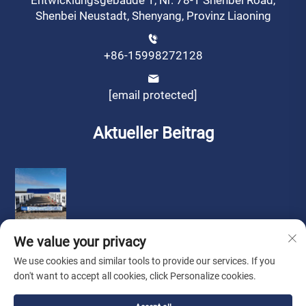
Entwicklungsgebäude 1, Nr. 78-1 Shenbei Road,
Shenbei Neustadt, Shenyang, Provinz Liaoning
+86-15998272128
[email protected]
Aktueller Beitrag
We value your privacy
We use cookies and similar tools to provide our services. If you
don't want to accept all cookies, click Personalize cookies.
Urheberrecht © by Liaoning Sinotech Group Co., Ltd.