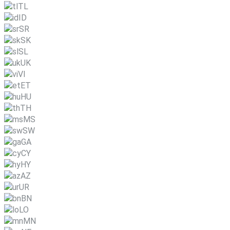
TL
ID
SR
SK
SL
UK
VI
ET
HU
TH
MS
SW
GA
CY
HY
AZ
UR
BN
LO
MN