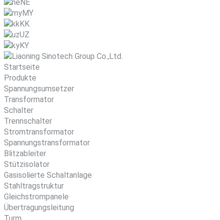
NE
MY
KK
UZ
KY
Startseite
Produkte
Spannungsumsetzer
Transformator
Schalter
Trennschalter
Stromtransformator
Spannungstransformator
Blitzableiter
Stützisolator
Gasisolierte Schaltanlage
Stahltragstruktur
Gleichstrompanele
Übertragungsleitung
Turm