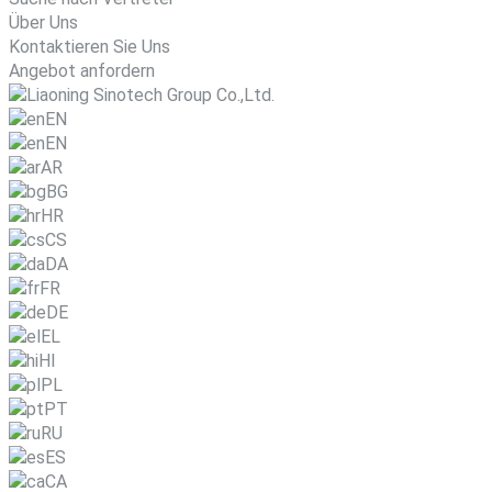
Über Uns
Kontaktieren Sie Uns
Angebot anfordern
EN
EN
AR
BG
HR
CS
DA
FR
DE
EL
HI
PL
PT
RU
ES
CA