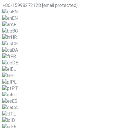
+86-15998272128
[email protected]
EN
EN
AR
BG
HR
CS
DA
FR
DE
EL
HI
PL
PT
RU
ES
CA
TL
ID
SR