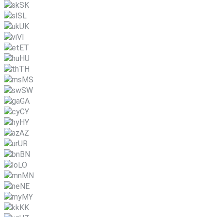
SK
SL
UK
VI
ET
HU
TH
MS
SW
GA
CY
HY
AZ
UR
BN
LO
MN
NE
MY
KK