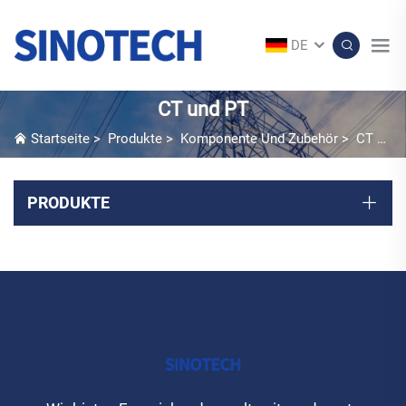
DE
CT und PT
Startseite
>
Produkte
>
Komponente Und Zubehör
>
CT und PT
PRODUKTE