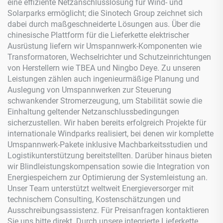
eine effiziente Netzanschlusslösung für Wind- und
Solarparks ermöglicht; die Sinotech Group zeichnet sich
dabei durch maßgeschneiderte Lösungen aus. Über die
chinesische Plattform für die Lieferkette elektrischer
Ausrüstung liefern wir Umspannwerk-Komponenten wie
Transformatoren, Wechselrichter und Schutzeinrichtungen
von Herstellern wie TBEA und Ningbo Deye. Zu unseren
Leistungen zählen auch ingenieurmäßige Planung und
Auslegung von Umspannwerken zur Steuerung
schwankender Stromerzeugung, um Stabilität sowie die
Einhaltung geltender Netzanschlussbedingungen
sicherzustellen. Wir haben bereits erfolgreich Projekte für
internationale Windparks realisiert, bei denen wir komplette
Umspannwerk-Pakete inklusive Machbarkeitsstudien und
Logistikunterstützung bereitstellten. Darüber hinaus bieten
wir Blindleistungskompensation sowie die Integration von
Energiespeichern zur Optimierung der Systemleistung an.
Unser Team unterstützt weltweit Energieversorger mit
technischem Consulting, Kostenschätzungen und
Ausschreibungsassistenz. Für Preisanfragen kontaktieren
Sie uns bitte direkt. Durch unsere integrierte Lieferkette