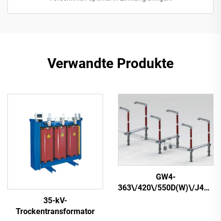
Verwandte Produkte
GW4-
363\/420\/550D(W)\/J4000-
63 Außen HV AC
35-kV-
Trennschalter
Trockentransformator