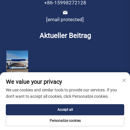
+86-15998272128
[email protected]
Aktueller Beitrag
We value your privacy
We use cookies and similar tools to provide our services. If you
don't want to accept all cookies, click Personalize cookies.
Urheberrecht © by Liaoning Sinotech Group Co., Ltd.
Accept all
Datenschutzrichtlinie
Personalize cookies
Suche nach Vertreter
Über Uns
Kontaktieren Sie uns