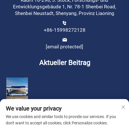
Raum 16-298, 3. Stock, Forschungs- und
Entwicklungsgebäude 1, Nr. 78-1 Shenbei Road,
Shenbei Neustadt, Shenyang, Provinz Liaoning
+86-15998272128
[email protected]
Aktueller Beitrag
We value your privacy
We use cookies and similar tools to provide our services. If you
don't want to accept all cookies, click Personalize cookies.