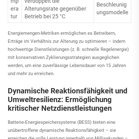
mp
verdoppelt die
Beschleunig
era
Alterungsrate gegenüber
ungsmodelle
tur
Betrieb bei 25 °C
Energiemengen-Metriken ermöglichen es Betreibern,
Erträge im Verhältnis zur Alterung zu optimieren – indem
hochwertige Dienstleistungen (z. B. schnelle Regelenergie)
mit konservativen Zyklierungsstrategien ausgeglichen
werden, um eine zuverlässige Lebensdauer von 15 Jahren
und mehr zu erreichen.
Dynamische Reaktionsfähigkeit und
Umweltresilienz: Ermöglichung
kritischer Netzdienstleistungen
Batterie-Energiespeichersysteme (BESS) bieten eine
unübertroffene dynamische Reaktionsfähigkeit – sie
erreichen die volle Leistung innerhalb von Millisekunden –