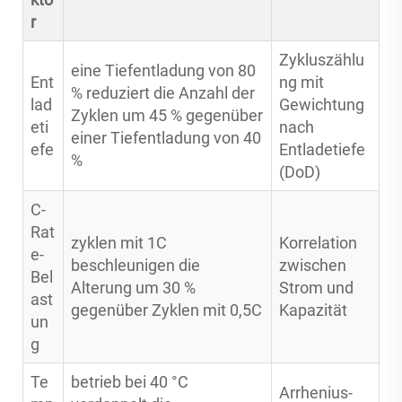
r
Zykluszählu
eine Tiefentladung von 80
Ent
ng mit
% reduziert die Anzahl der
lad
Gewichtung
Zyklen um 45 % gegenüber
eti
nach
einer Tiefentladung von 40
efe
Entladetiefe
%
(DoD)
C-
Rat
zyklen mit 1C
Korrelation
e-
beschleunigen die
zwischen
Bel
Alterung um 30 %
Strom und
ast
gegenüber Zyklen mit 0,5C
Kapazität
un
g
Te
betrieb bei 40 °C
Arrhenius-