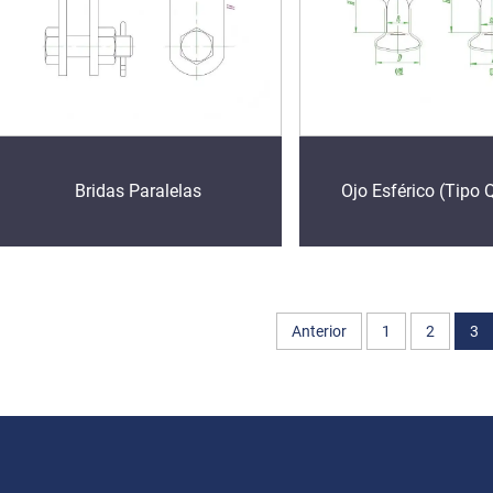
Bridas Paralelas
Ojo Esférico (Tipo 
Anterior
1
2
3