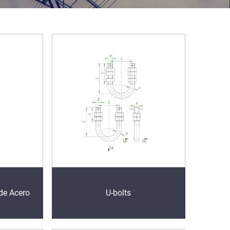
de Acero
U-bolts