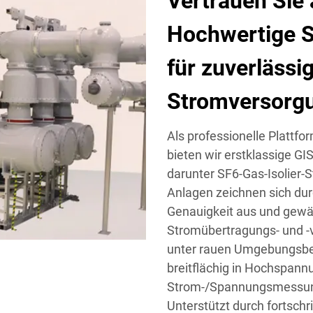
Vertrauen Sie 
Hochwertige S
für zuverlässi
Stromversorg
Als professionelle Plattfo
bieten wir erstklassige GI
darunter SF6-Gas-Isolier-
Anlagen zeichnen sich dur
Genauigkeit aus und gewähr
Stromübertragungs- und -v
unter rauen Umgebungsbe
breitflächig in Hochspan
Strom-/Spannungsmessung
Unterstützt durch fortschr