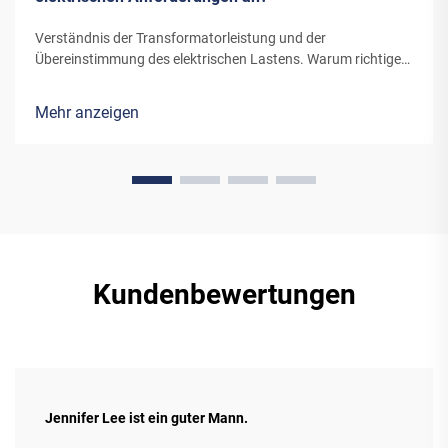
Verständnis der Transformatorleistung und der
Übereinstimmung des elektrischen Lastens. Warum richtige
Kapazitätsabstimmung Systemausfälle verhindert. Eine
ordnungsgemäße Abstimmung zwischen Transformatoren
Mehr anzeigen
und elektrischen Lasten ist essenziell für die Sicherstellung
der Systemzuverlässigkeit und Effizienz. Wenn...
Kundenbewertungen
Jennifer Lee ist ein guter Mann.