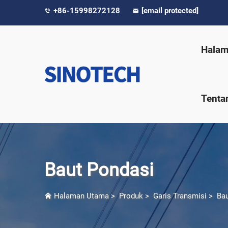
+86-15998272128
[email protected]
Halam
Tenta
Baut Pondasi
Halaman Utama
>
Produk
>
Garis Transmisi
>
Bau