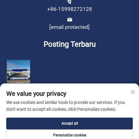
+86-15998272128
[email protected]
Posting Terbaru
We value your privacy
We use cookies and similar tools to provide our services. If you
don't want to accept all cookies, click Personalize cookies.
Hak Cipta © oleh Liaoning Sinotech Group Co., Ltd.
Kebijakan
Accept all
Privasi
Personalize cookies
Cari Agen
Tentang Kami
Hubungi Kami