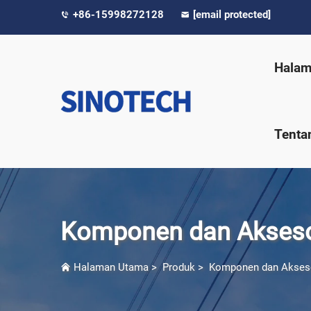
+86-15998272128
[email protected]
Halam
Tenta
Komponen dan Akseso
Halaman Utama
>
Produk
>
Komponen dan Akses