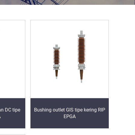
n DC tipe
Bushing outlet GIS tipe kering RIP
A
EPGA