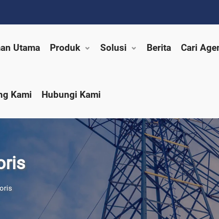
an Utama
Produk
Solusi
Berita
Cari Age
ng Kami
Hubungi Kami
ris
oris