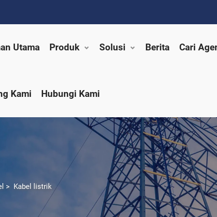
an Utama
Produk
Solusi
Berita
Cari Age
ng Kami
Hubungi Kami
el
>
Kabel listrik