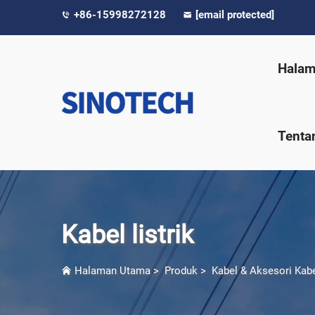
+86-15998272128
[email protected]
Halam
Tenta
Kabel listrik
Halaman Utama
>
Produk
>
Kabel & Aksesori Kab