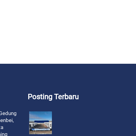
Posting Terbaru
 Gedung
enbei,
ta
ning