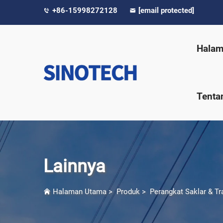
+86-15998272128
[email protected]
Halam
Tenta
Lainnya
Halaman Utama
>
Produk
>
Perangkat Saklar & Tr