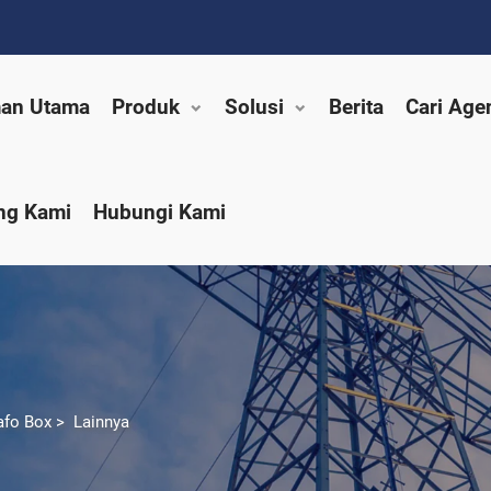
an Utama
Produk
Solusi
Berita
Cari Age
ng Kami
Hubungi Kami
afo Box
>
Lainnya