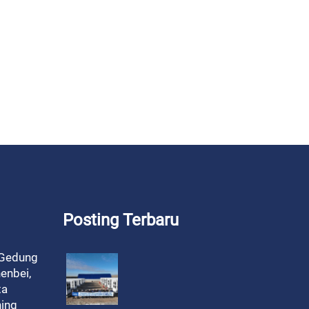
Posting Terbaru
 Gedung
enbei,
ta
ning