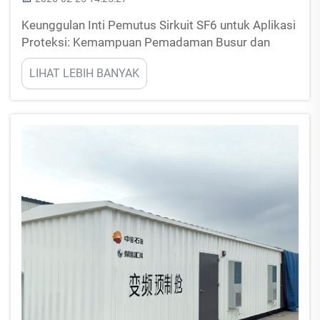
Keunggulan Inti Pemutus Sirkuit SF6 untuk Aplikasi
Proteksi: Kemampuan Pemadaman Busur dan
Kekuatan Dielektrik yang Unggul untuk Penghentian
LIHAT LEBIH BANYAK
Gangguan yang Andal. Pemutus sirkuit SF6
mengandalkan sulfur heksafluorida, yaitu gas
elektronegatif yang bekerja...