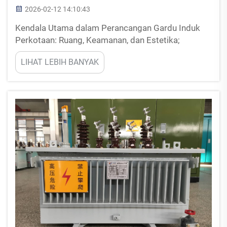
2026-02-12 14:10:43
Kendala Utama dalam Perancangan Gardu Induk
Perkotaan: Ruang, Keamanan, dan Estetika;
Mengatasi keterbatasan ruang di lingkungan
LIHAT LEBIH BANYAK
berkepadatan tinggi. Ruang selalu menjadi barang
langka bagi gardu induk perkotaan, terutama ketika
harga tanah di kota-kota besar dapat mencapai
lebih dari sembilan milli...