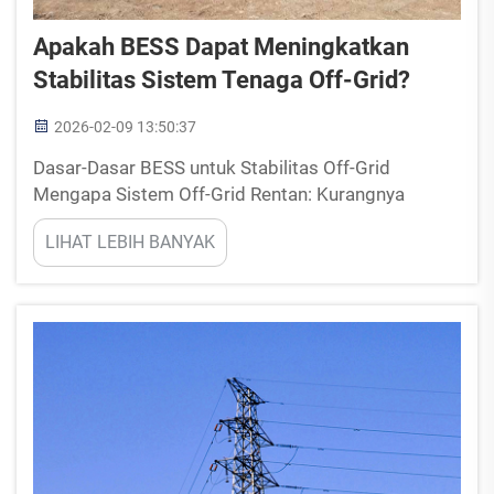
Apakah BESS Dapat Meningkatkan
Stabilitas Sistem Tenaga Off-Grid?
2026-02-09 13:50:37
Dasar-Dasar BESS untuk Stabilitas Off-Grid
Mengapa Sistem Off-Grid Rentan: Kurangnya
Inersia Jaringan dan Kemampuan Melewati
LIHAT LEBIH BANYAK
Gangguan yang Terbatas Sistem independen
jaringan tidak memiliki jenis inersia rotasi yang
sama seperti yang dihasilkan oleh generator besar
berputar...