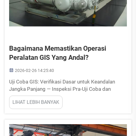
Bagaimana Memastikan Operasi
Peralatan GIS Yang Andal?
2026-02-26 14:25:40
Uji Coba GIS: Verifikasi Dasar untuk Keandalan
Jangka Panjang — Inspeksi Pra-Uji Coba dan
Protokol Validasi Pasca-Uji Coba. Sebelum
LIHAT LEBIH BANYAK
mengaktifkan peralatan GIS, penting untuk
melakukan pemeriksaan pra-uji coba guna
menetapkan fondasi bagi...