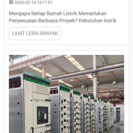
2026-02-14 14:11:01
Mengapa Setiap Rumah Listrik Memerlukan
Penyesuaian Berbasis Proyek? Kebutuhan listrik
rumah berbeda-beda tergantung pada tata letak
LIHAT LEBIH BANYAK
ruangan, peralatan yang terpasang di dalamnya,
serta teknologi yang mungkin akan ditambahkan di
kemudian hari. Rencana listrik standar tidak cukup
memadai...