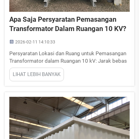
Apa Saja Persyaratan Pemasangan
Transformator Dalam Ruangan 10 KV?
2026-02-11 14:10:33
Persyaratan Lokasi dan Ruang untuk Pemasangan
Transformator dalam Ruangan 10 kV: Jarak bebas
minimum, dimensi ruangan, dan zonasi menurut IEC
LIHAT LEBIH BANYAK
60076 dan IEEE C57.12.00. Mematuhi IEC 60076
dan IEEE C57.12.00 sangat penting guna
memastikan pemasangan transformator dalam
ruangan 10 kV yang aman dan sesuai dengan
standar...