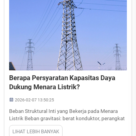
Berapa Persyaratan Kapasitas Daya
Dukung Menara Listrik?
2026-02-07 13:50:25
Beban Struktural Inti yang Bekerja pada Menara
Listrik Beban gravitasi: berat konduktor, perangkat
keras, dan berat sendiri menara Beban gravitasi
LIHAT LEBIH BANYAK
atau beban mati pada menara transmisi mencakup