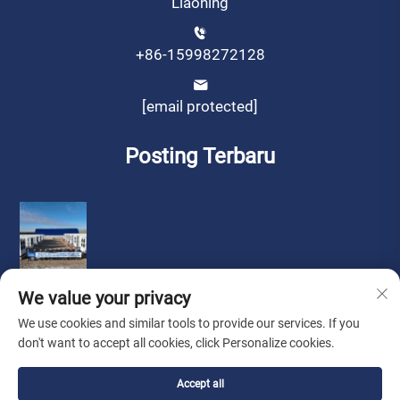
Liaoning
+86-15998272128
[email protected]
Posting Terbaru
We value your privacy
We use cookies and similar tools to provide our services. If you
don't want to accept all cookies, click Personalize cookies.
Hak Cipta © oleh Liaoning Sinotech Group Co., Ltd.
Kebijakan
Accept all
privasi