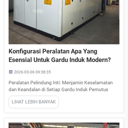
Konfigurasi Peralatan Apa Yang
Esensial Untuk Gardu Induk Modern?
2026-03-06 09:38:35
Peralatan Pelindung Inti: Menjamin Keselamatan
dan Keandalan di Setiap Gardu Induk Pemutus
Sirkuit — Penghentian Gangguan dengan Integritas
LIHAT LEBIH BANYAK
Tinggi untuk Perlindungan Gardu Induk Pemutus
sirkuit berfungsi sebagai perlindungan utama
terhadap gangguan kelistrikan, seperti sho...