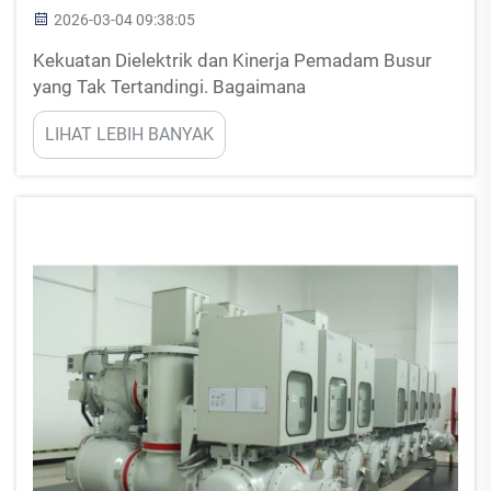
2026-03-04 09:38:05
Kekuatan Dielektrik dan Kinerja Pemadam Busur
yang Tak Tertandingi. Bagaimana
Elektronegativitas SF6 Memungkinkan
LIHAT LEBIH BANYAK
Pemadaman Busur Secara Cepat. Gas sulfur
heksafluorida memiliki sifat luar biasa ini, yaitu
elektronegativitas, di mana molekul-molekulnya
menangkap elektron bebas saat terjadi busur...