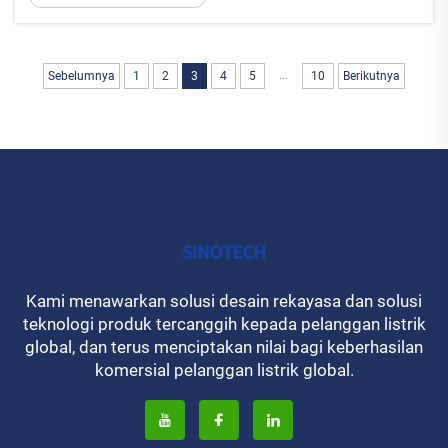
hal-hal seperti berat konduktor, isolator, berbagai
perangkat keras ko...
...
Sebelumnya
1
2
3
4
5
10
Berikutnya
Kami menawarkan solusi desain rekayasa dan solusi
teknologi produk tercanggih kepada pelanggan listrik
global, dan terus menciptakan nilai bagi keberhasilan
komersial pelanggan listrik global.