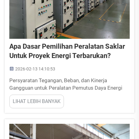
Apa Dasar Pemilihan Peralatan Saklar
Untuk Proyek Energi Terbarukan?
2026-02-13 14:10:53
Persyaratan Tegangan, Beban, dan Kinerja
Gangguan untuk Peralatan Pemutus Daya Energi
Terbarukan; Menyesuaikan Kelas Tegangan
LIHAT LEBIH BANYAK
Menengah/Tinggi (MV/HV) dengan Titik
Antarmuka Jaringan Listrik dan Skala Proyek;
Memilih antara tegangan menengah (MV: sekitar 1
kV hingga 52 kV) dan tegangan tinggi (HV: di atas
5...