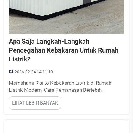
Apa Saja Langkah-Langkah
Pencegahan Kebakaran Untuk Rumah
Listrik?
2026-02-24 14:11:10
Memahami Risiko Kebakaran Listrik di Rumah
Listrik Modern: Cara Pemanasan Berlebih,
Loncatan Busur (Arcing), dan Kegagalan Insulasi
LIHAT LEBIH BANYAK
Memicu Kebakaran. Rumah dengan sistem
kelistrikan berisiko serius mengalami kebakaran
akibat beberapa masalah umum. Ketika sirkuit
listrik...