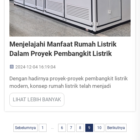
Menjelajahi Manfaat Rumah Listrik
Dalam Proyek Pembangkit Listrik
2024-12-04 16:19:04
Dengan hadirnya proyek-proyek pembangkit listrik
modern, konsep rumah listrik telah menjadi
perkembangan penting karena banyaknya
LIHAT LEBIH BANYAK
keuntungan yang meningkatkan efisiensi dan
keselamatan operasional. Rumah listrik atau E-
Houses sebagaimana sering disebut...
...
Sebelumnya
1
6
7
8
9
10
Berikutnya