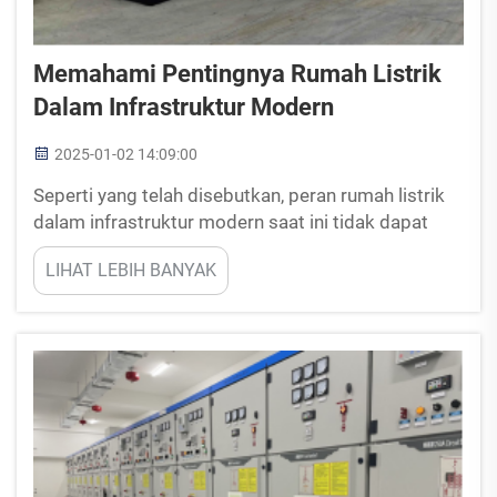
Memahami Pentingnya Rumah Listrik
Dalam Infrastruktur Modern
2025-01-02 14:09:00
Seperti yang telah disebutkan, peran rumah listrik
dalam infrastruktur modern saat ini tidak dapat
dianggap remeh. Struktur ini menyediakan fungsi
LIHAT LEBIH BANYAK
inti dalam kepatuhan sistem distribusi listrik,
keselamatan konstruksi, dan juga memungkinkan
pembangunan perkotaan...