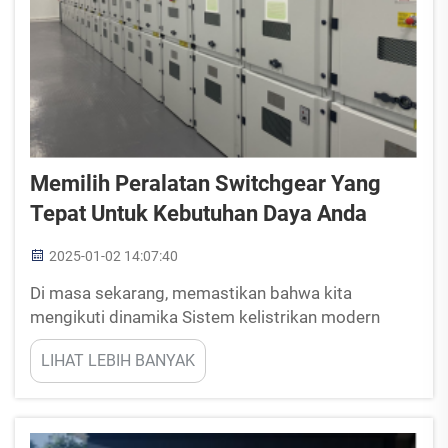
Memilih Peralatan Switchgear Yang
Tepat Untuk Kebutuhan Daya Anda
2025-01-02 14:07:40
Di masa sekarang, memastikan bahwa kita
mengikuti dinamika Sistem kelistrikan modern
adalah hal yang mendasar. Salah satu poin penting
LIHAT LEBIH BANYAK
dalam menegakkan standar kelistrikan tersebut
adalah penggunaan peralatan sakelar yang tepat.
Artikel ini menjelaskan secara komprehensif d...