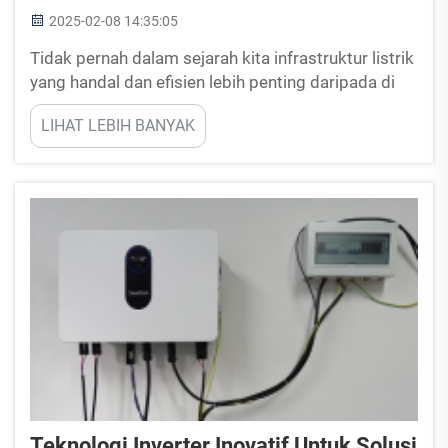
2025-02-08 14:35:05
Tidak pernah dalam sejarah kita infrastruktur listrik
yang handal dan efisien lebih penting daripada di
dunia modern. Juga dikenal sebagai E-House,
LIHAT LEBIH BANYAK
rumah listrik adalah pusat efisiensi operasi sistem
listrik. Struktur yang sudah dibuat...
Teknologi Inverter Inovatif Untuk Solusi