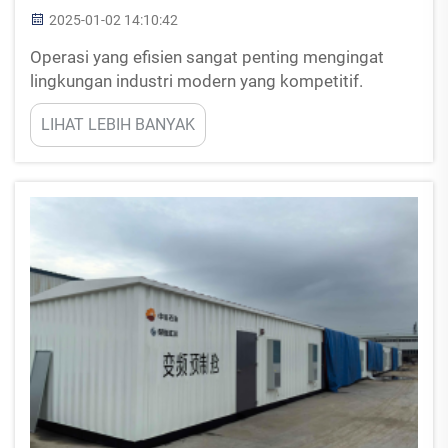
2025-01-02 14:10:42
Operasi yang efisien sangat penting mengingat
lingkungan industri modern yang kompetitif.
Pengembangan circuit breaker canggih telah
LIHAT LEBIH BANYAK
berkontribusi dalam meningkatkan kinerja dan
keandalan sistem kelistrikan. Perangkat saat ini
jauh lebih maju...