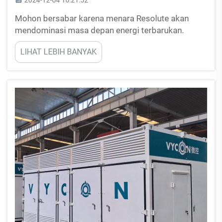
Mohon bersabar karena menara Resolute akan
mendominasi masa depan energi terbarukan.
Seperti yang telah disaksikan dunia baru-baru ini,
LIHAT LEBIH BANYAK
telah terjadi pergeseran ke arah sumber energi
terbarukan dengan tenaga angin dan tenaga surya
menjadi yang paling populer.