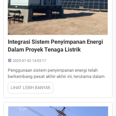
Integrasi Sistem Penyimpanan Energi
Dalam Proyek Tenaga Listrik
2025-01-02 14:03:17
Penggunaan sistem penyimpanan energi telah
berkembang pesat akhir-akhir ini, terutama dalam
proyek pembangkitan listrik yang berupaya
LIHAT LEBIH BANYAK
meningkatkan penggunaan energi terbarukan serta
meningkatkan sistem jaringan listrik. Dalam hal ini,
penerapan sistem ini dalam pembangkitan listrik ...