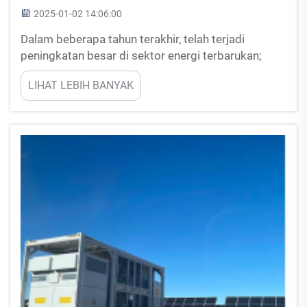
2025-01-02 14:06:00
Dalam beberapa tahun terakhir, telah terjadi
peningkatan besar di sektor energi terbarukan;
khususnya, telah terjadi kemajuan signifikan dalam
LIHAT LEBIH BANYAK
teknologi yang terkait dengan inverter. Inverter
penting karena mengubah arus searah (DC) yang ...