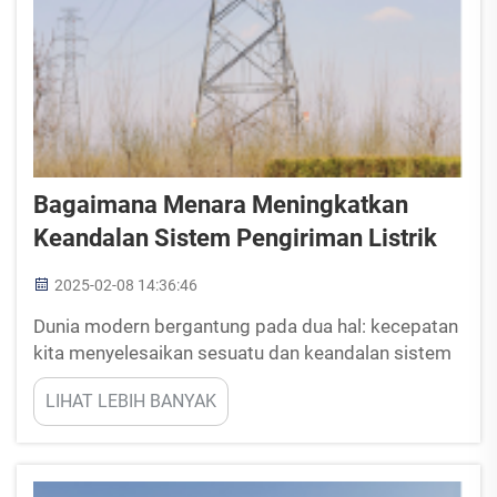
Bagaimana Menara Meningkatkan
Keandalan Sistem Pengiriman Listrik
2025-02-08 14:36:46
Dunia modern bergantung pada dua hal: kecepatan
kita menyelesaikan sesuatu dan keandalan sistem
pasokan listrik. Menara listrik adalah komponen
LIHAT LEBIH BANYAK
penting dalam jaringan listrik karena mereka
memastikan transmisi listrik yang dapat
diandalkan dan efektif.&nbs...