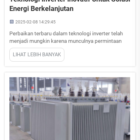
Energi Berkelanjutan
2025-02-08 14:29:45
Perbaikan terbaru dalam teknologi inverter telah
menjadi mungkin karena munculnya permintaan
global energi berkelanjutan. Blog ini akan melihat
LIHAT LEBIH BANYAK
bagaimana inovasi mengubah ekonomi global
menuju sumber daya terbarukan, meningkatkan...