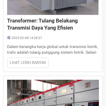
Transformer: Tulang Belakang
Transmisi Daya Yang Efisien
2025-02-08 14:28:27
Dalam kerangka kerja global untuk transmisi listrik,
trafo adalah tulang punggung sistem listrik. Selain
itu, perangkat ini sangat penting untuk menjaga
LIHAT LEBIH BANYAK
cadangan tingkat tegangan selama transmisi.
Dalam blog ini, kita akan...