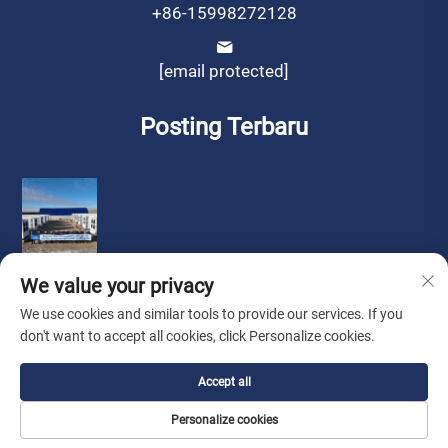
+86-15998272128
[email protected]
Posting Terbaru
We value your privacy
We use cookies and similar tools to provide our services. If you
don't want to accept all cookies, click Personalize cookies.
Hak Cipta © oleh Liaoning Sinotech Group Co., Ltd.
Kebijakan
Accept all
Privasi
Personalize cookies
Cari Agen
Tentang Kami
Hubungi Kami