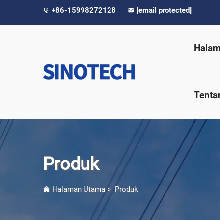
+86-15998272128
[email protected]
Halam
Tenta
Produk
Halaman Utama
>
Produk