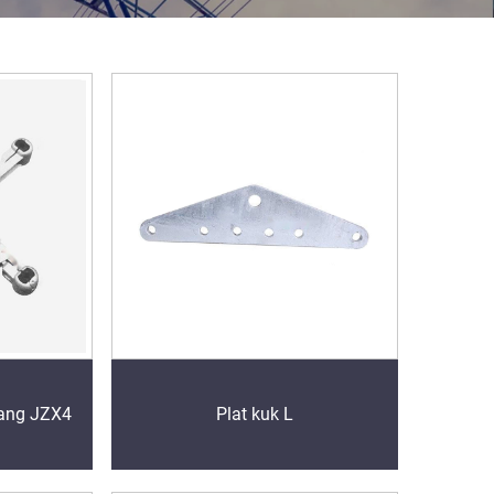
lang JZX4
Plat kuk L