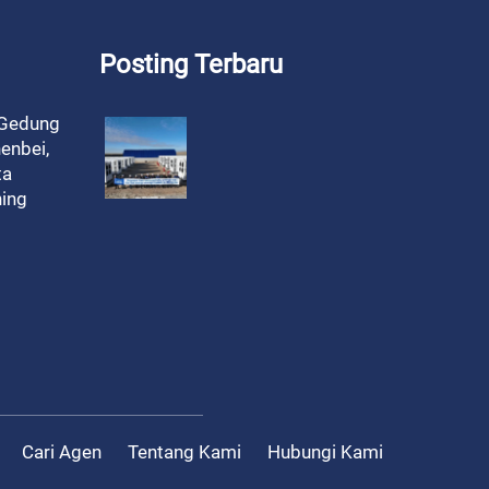
Posting Terbaru
 Gedung
enbei,
ta
ning
Cari Agen
Tentang Kami
Hubungi Kami