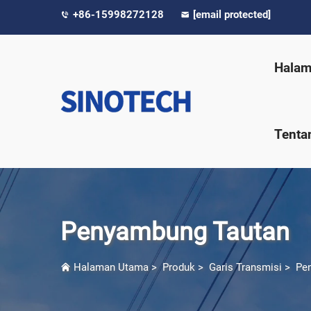
+86-15998272128
[email protected]
Halam
Tenta
Penyambung Tautan
Halaman Utama
>
Produk
>
Garis Transmisi
>
Pe